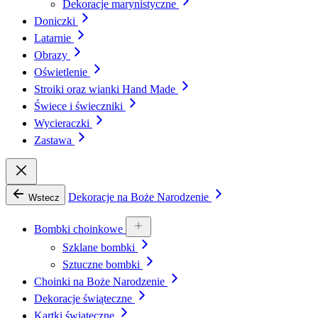
Dekoracje marynistyczne
Doniczki
Latarnie
Obrazy
Oświetlenie
Stroiki oraz wianki Hand Made
Świece i świeczniki
Wycieraczki
Zastawa
Dekoracje na Boże Narodzenie
Wstecz
Bombki choinkowe
Szklane bombki
Sztuczne bombki
Choinki na Boże Narodzenie
Dekoracje świąteczne
Kartki świąteczne