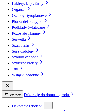
Lakiery, kleje, farby
Organza
Ozdoby styropianowe
Piórka dekoracyjne
Podkłady świąteczne
Pozostałe Tkaniny
Serwetki
Sizal i rafia
Susz ozdobny
Sznurki ozdobne
Sztuczne kwiaty
Tiul
Wstążki ozdobne
Dekoracje do domu i ogrodu
Wstecz
Dekoracje i dodatki