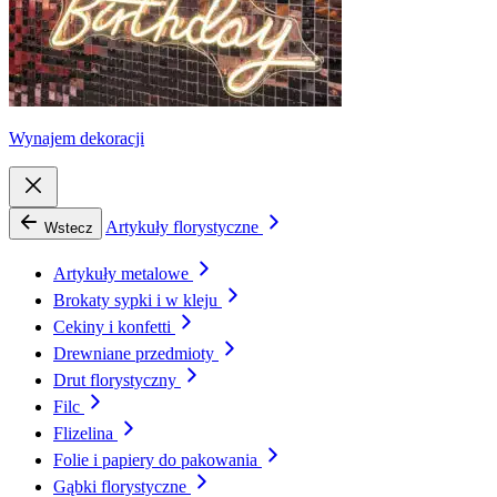
Wynajem dekoracji
Artykuły florystyczne
Wstecz
Artykuły metalowe
Brokaty sypki i w kleju
Cekiny i konfetti
Drewniane przedmioty
Drut florystyczny
Filc
Flizelina
Folie i papiery do pakowania
Gąbki florystyczne