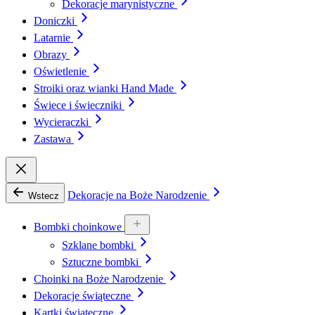
Dekoracje marynistyczne
Doniczki
Latarnie
Obrazy
Oświetlenie
Stroiki oraz wianki Hand Made
Świece i świeczniki
Wycieraczki
Zastawa
Dekoracje na Boże Narodzenie
Wstecz
Bombki choinkowe
Szklane bombki
Sztuczne bombki
Choinki na Boże Narodzenie
Dekoracje świąteczne
Kartki świąteczne