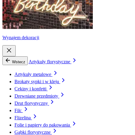
Wynajem dekoracji
Artykuły florystyczne
Wstecz
Artykuły metalowe
Brokaty sypki i w kleju
Cekiny i konfetti
Drewniane przedmioty
Drut florystyczny
Filc
Flizelina
Folie i papiery do pakowania
Gąbki florystyczne