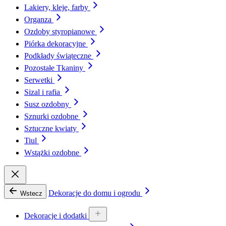
Lakiery, kleje, farby
Organza
Ozdoby styropianowe
Piórka dekoracyjne
Podkłady świąteczne
Pozostałe Tkaniny
Serwetki
Sizal i rafia
Susz ozdobny
Sznurki ozdobne
Sztuczne kwiaty
Tiul
Wstążki ozdobne
Dekoracje do domu i ogrodu
Wstecz
Dekoracje i dodatki