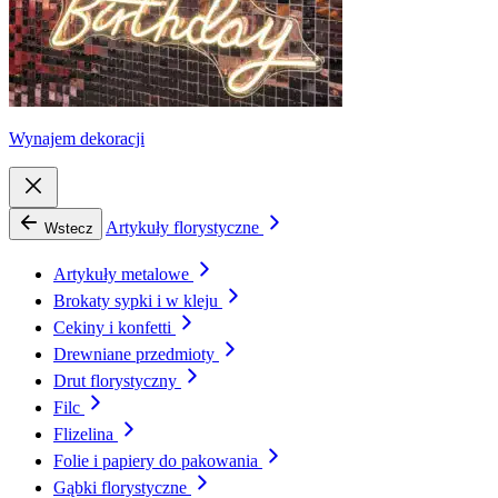
Wynajem dekoracji
Artykuły florystyczne
Wstecz
Artykuły metalowe
Brokaty sypki i w kleju
Cekiny i konfetti
Drewniane przedmioty
Drut florystyczny
Filc
Flizelina
Folie i papiery do pakowania
Gąbki florystyczne