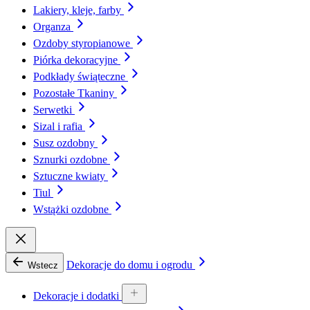
Lakiery, kleje, farby
Organza
Ozdoby styropianowe
Piórka dekoracyjne
Podkłady świąteczne
Pozostałe Tkaniny
Serwetki
Sizal i rafia
Susz ozdobny
Sznurki ozdobne
Sztuczne kwiaty
Tiul
Wstążki ozdobne
Dekoracje do domu i ogrodu
Wstecz
Dekoracje i dodatki