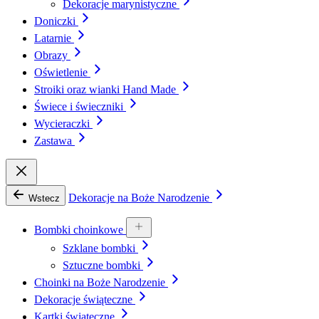
Dekoracje marynistyczne
Doniczki
Latarnie
Obrazy
Oświetlenie
Stroiki oraz wianki Hand Made
Świece i świeczniki
Wycieraczki
Zastawa
Dekoracje na Boże Narodzenie
Wstecz
Bombki choinkowe
Szklane bombki
Sztuczne bombki
Choinki na Boże Narodzenie
Dekoracje świąteczne
Kartki świąteczne