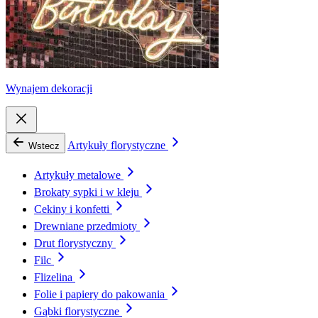
Wynajem dekoracji
Artykuły florystyczne
Wstecz
Artykuły metalowe
Brokaty sypki i w kleju
Cekiny i konfetti
Drewniane przedmioty
Drut florystyczny
Filc
Flizelina
Folie i papiery do pakowania
Gąbki florystyczne