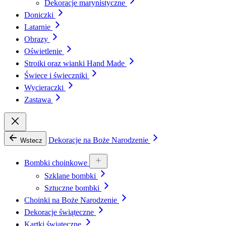
Dekoracje marynistyczne
Doniczki
Latarnie
Obrazy
Oświetlenie
Stroiki oraz wianki Hand Made
Świece i świeczniki
Wycieraczki
Zastawa
Dekoracje na Boże Narodzenie
Wstecz
Bombki choinkowe
Szklane bombki
Sztuczne bombki
Choinki na Boże Narodzenie
Dekoracje świąteczne
Kartki świąteczne