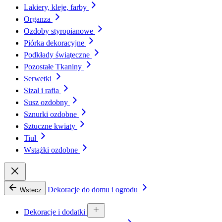
Lakiery, kleje, farby
Organza
Ozdoby styropianowe
Piórka dekoracyjne
Podkłady świąteczne
Pozostałe Tkaniny
Serwetki
Sizal i rafia
Susz ozdobny
Sznurki ozdobne
Sztuczne kwiaty
Tiul
Wstążki ozdobne
Dekoracje do domu i ogrodu
Wstecz
Dekoracje i dodatki