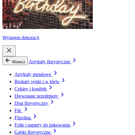
Wynajem dekoracji
Artykuły florystyczne
Wstecz
Artykuły metalowe
Brokaty sypki i w kleju
Cekiny i konfetti
Drewniane przedmioty
Drut florystyczny
Filc
Flizelina
Folie i papiery do pakowania
Gąbki florystyczne