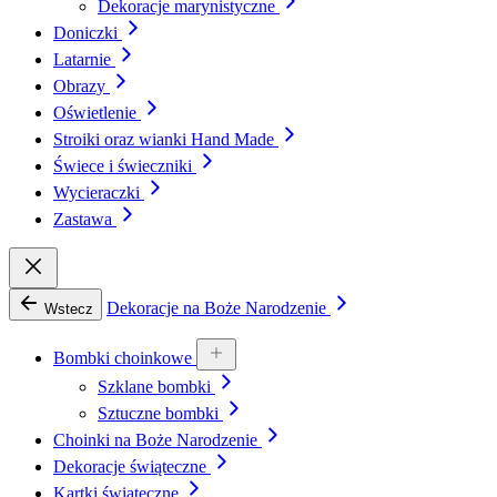
Dekoracje marynistyczne
Doniczki
Latarnie
Obrazy
Oświetlenie
Stroiki oraz wianki Hand Made
Świece i świeczniki
Wycieraczki
Zastawa
Dekoracje na Boże Narodzenie
Wstecz
Bombki choinkowe
Szklane bombki
Sztuczne bombki
Choinki na Boże Narodzenie
Dekoracje świąteczne
Kartki świąteczne