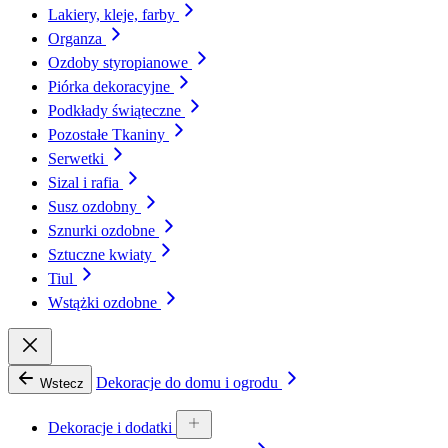
Lakiery, kleje, farby
Organza
Ozdoby styropianowe
Piórka dekoracyjne
Podkłady świąteczne
Pozostałe Tkaniny
Serwetki
Sizal i rafia
Susz ozdobny
Sznurki ozdobne
Sztuczne kwiaty
Tiul
Wstążki ozdobne
Dekoracje do domu i ogrodu
Wstecz
Dekoracje i dodatki