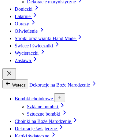
Dekoracje marynistyczne
Doniczki
Latarnie
Obrazy
Oświetlenie
Stroiki oraz wianki Hand Made
Świece i świeczniki
Wycieraczki
Zastawa
Dekoracje na Boże Narodzenie
Wstecz
Bombki choinkowe
Szklane bombki
Sztuczne bombki
Choinki na Boże Narodzenie
Dekoracje świąteczne
Kartki świąteczne