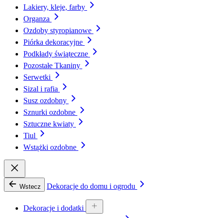
Lakiery, kleje, farby
Organza
Ozdoby styropianowe
Piórka dekoracyjne
Podkłady świąteczne
Pozostałe Tkaniny
Serwetki
Sizal i rafia
Susz ozdobny
Sznurki ozdobne
Sztuczne kwiaty
Tiul
Wstążki ozdobne
Dekoracje do domu i ogrodu
Wstecz
Dekoracje i dodatki