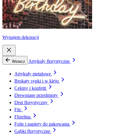
Wynajem dekoracji
Artykuły florystyczne
Wstecz
Artykuły metalowe
Brokaty sypki i w kleju
Cekiny i konfetti
Drewniane przedmioty
Drut florystyczny
Filc
Flizelina
Folie i papiery do pakowania
Gąbki florystyczne