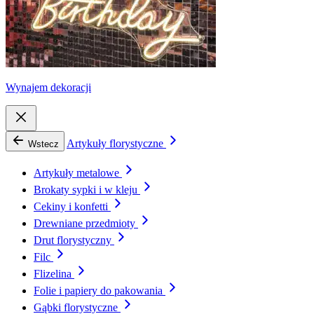
Wynajem dekoracji
Artykuły florystyczne
Wstecz
Artykuły metalowe
Brokaty sypki i w kleju
Cekiny i konfetti
Drewniane przedmioty
Drut florystyczny
Filc
Flizelina
Folie i papiery do pakowania
Gąbki florystyczne