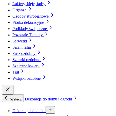
Lakiery, kleje, farby
Organza
Ozdoby styropianowe
Piórka dekoracyjne
Podkłady świąteczne
Pozostałe Tkaniny
Serwetki
Sizal i rafia
Susz ozdobny
Sznurki ozdobne
Sztuczne kwiaty
Tiul
Wstążki ozdobne
Dekoracje do domu i ogrodu
Wstecz
Dekoracje i dodatki