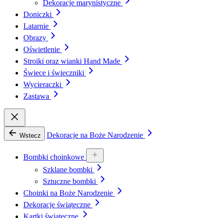
Dekoracje marynistyczne
Doniczki
Latarnie
Obrazy
Oświetlenie
Stroiki oraz wianki Hand Made
Świece i świeczniki
Wycieraczki
Zastawa
Dekoracje na Boże Narodzenie
Wstecz
Bombki choinkowe
Szklane bombki
Sztuczne bombki
Choinki na Boże Narodzenie
Dekoracje świąteczne
Kartki świąteczne