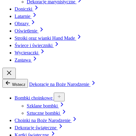
Dekoracje marynistyczne
Doniczki
Latarnie
Obrazy
Oświetlenie
Stroiki oraz wianki Hand Made
Świece i świeczniki
Wycieraczki
Zastawa
Dekoracje na Boże Narodzenie
Wstecz
Bombki choinkowe
Szklane bombki
Sztuczne bombki
Choinki na Boże Narodzenie
Dekoracje świąteczne
Kartki świąteczne