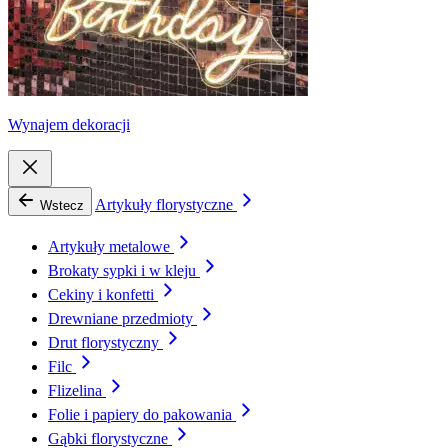
Wynajem dekoracji
Artykuły florystyczne
Wstecz
Artykuły metalowe
Brokaty sypki i w kleju
Cekiny i konfetti
Drewniane przedmioty
Drut florystyczny
Filc
Flizelina
Folie i papiery do pakowania
Gąbki florystyczne