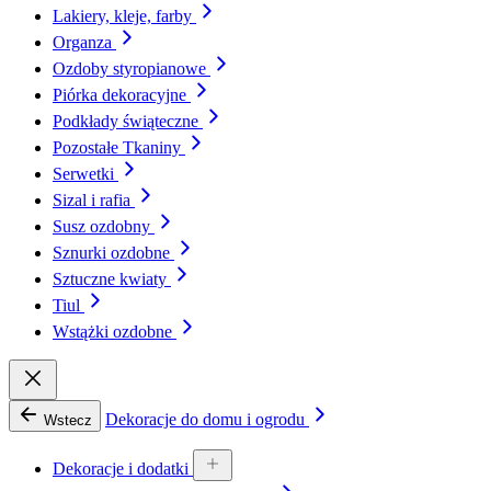
Lakiery, kleje, farby
Organza
Ozdoby styropianowe
Piórka dekoracyjne
Podkłady świąteczne
Pozostałe Tkaniny
Serwetki
Sizal i rafia
Susz ozdobny
Sznurki ozdobne
Sztuczne kwiaty
Tiul
Wstążki ozdobne
Dekoracje do domu i ogrodu
Wstecz
Dekoracje i dodatki